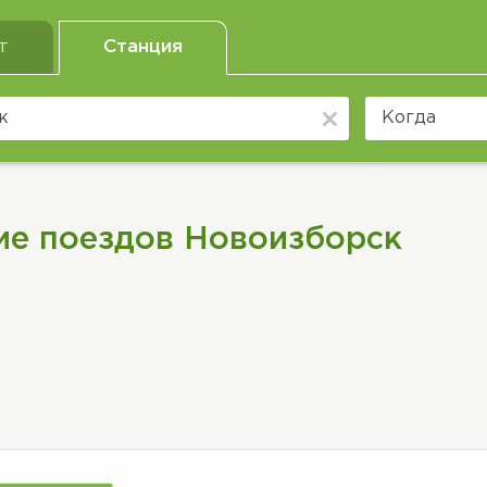
т
Станция
ие поездов Новоизборск