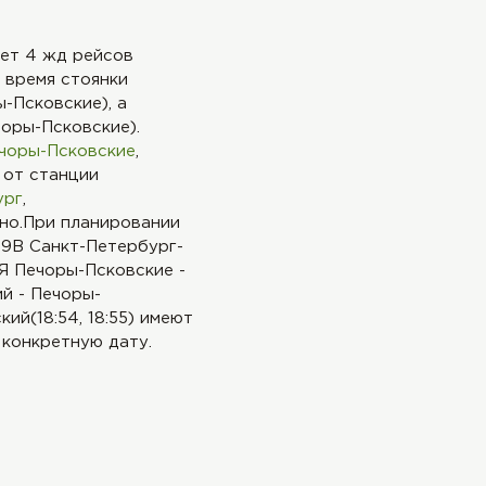
ает 4 жд рейсов
 время стоянки
-Псковские), а
чоры-Псковские).
чоры-Псковские
,
 от станции
ург
,
нно.При планировании
39В Санкт-Петербург-
2Я Печоры-Псковские -
ий - Печоры-
ий(18:54, 18:55) имеют
 конкретную дату.