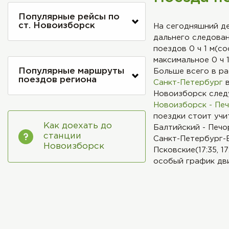
Популярные рейсы по
ст. Новоизборск
На сегодняшний д
дальнего следова
поездов 0 ч 1 м(с
максимальное 0 ч 
Популярные маршруты
Больше всего в ра
поездов региона
Санкт-Петербург
в
Новоизборск след
Новоизборск - Пе
поездки стоит учи
Как доехать до
Балтийский - Печо
станции
Санкт-Петербург-Б
Новоизборск
Псковские(17:35, 1
особый график дви