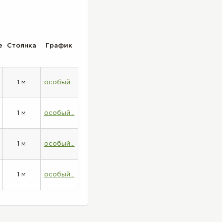
е
Стоянка
График
1 м
особый...
1 м
особый...
1 м
особый...
1 м
особый...