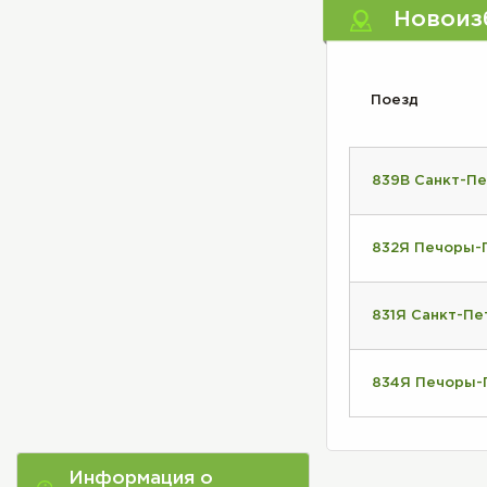
Новоиз
Поезд
839В Санкт-П
832Я Печоры-
831Я Санкт-П
834Я Печоры-
Информация о