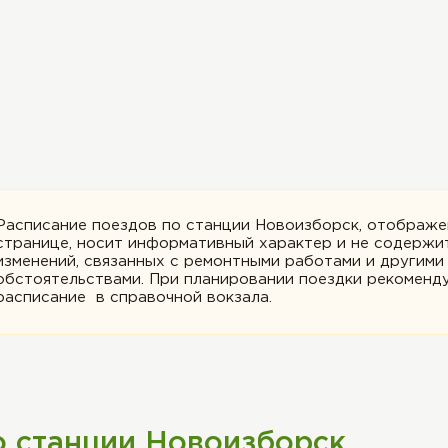
Расписание поездов по станции Новоизборск, отображе
странице, носит информативный характер и не содержи
изменений, связанных с ремонтными работами и другими
обстоятельствами. При планировании поездки рекоменду
расписание в справочной вокзала.
о станции Новоизборск