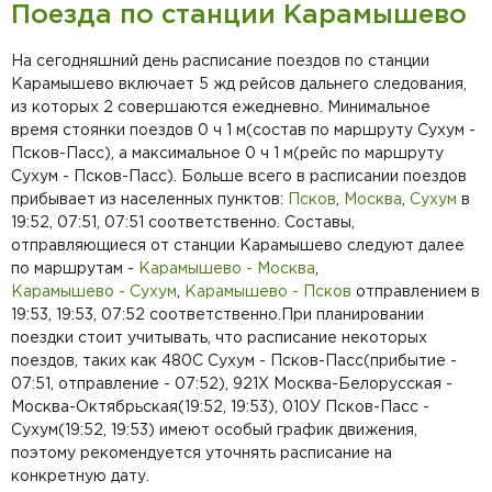
Поезда по станции Карамышево
На сегодняшний день расписание поездов по станции
Карамышево включает 5 жд рейсов дальнего следования,
из которых 2 совершаются ежедневно. Минимальное
время стоянки поездов 0 ч 1 м(состав по маршруту Сухум -
Псков-Пасс), а максимальное 0 ч 1 м(рейс по маршруту
Сухум - Псков-Пасс). Больше всего в расписании поездов
прибывает из населенных пунктов:
Псков
,
Москва
,
Сухум
в
19:52, 07:51, 07:51 соответственно. Составы,
отправляющиеся от станции Карамышево следуют далее
по маршрутам -
Карамышево - Москва
,
Карамышево - Сухум
,
Карамышево - Псков
отправлением в
19:53, 19:53, 07:52 соответственно.При планировании
поездки стоит учитывать, что расписание некоторых
поездов, таких как 480С Сухум - Псков-Пасс(прибытие -
07:51, отправление - 07:52), 921Х Москва-Белорусская -
Москва-Октябрьская(19:52, 19:53), 010У Псков-Пасс -
Сухум(19:52, 19:53) имеют особый график движения,
поэтому рекомендуется уточнять расписание на
конкретную дату.